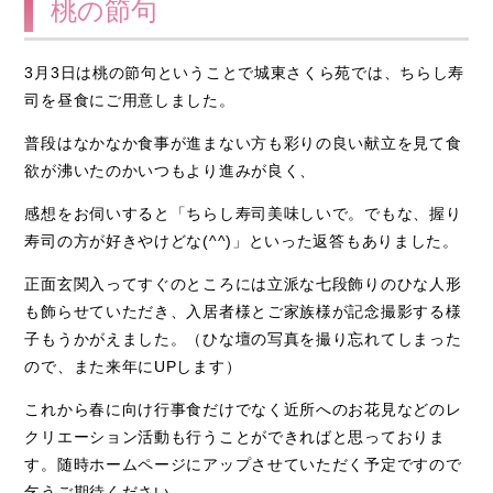
桃の節句
3月3日は桃の節句ということで城東さくら苑では、ちらし寿
司を昼食にご用意しました。
普段はなかなか食事が進まない方も彩りの良い献立を見て食
欲が沸いたのかいつもより進みが良く、
感想をお伺いすると「ちらし寿司美味しいで。でもな、握り
寿司の方が好きやけどな(^^)」といった返答もありました。
正面玄関入ってすぐのところには立派な七段飾りのひな人形
も飾らせていただき、入居者様とご家族様が記念撮影する様
子もうかがえました。（ひな壇の写真を撮り忘れてしまった
ので、また来年にUPします）
これから春に向け行事食だけでなく近所へのお花見などのレ
クリエーション活動も行うことができればと思っておりま
す。随時ホームページにアップさせていただく予定ですので
乞うご期待ください。