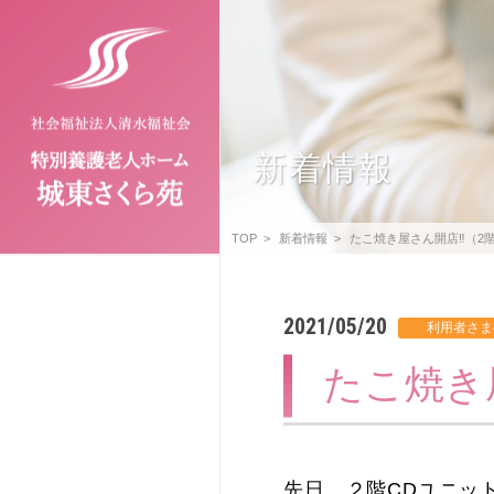
新着情報
TOP
新着情報
たこ焼き屋さん開店‼（2
2021/05/20
たこ焼き
先日、２階CDユニッ