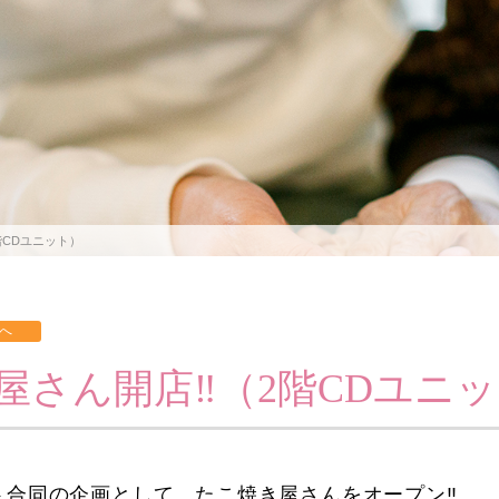
階CDユニット）
屋さん開店‼（2階CDユニ
ト合同の企画として、たこ焼き屋さんをオープン‼