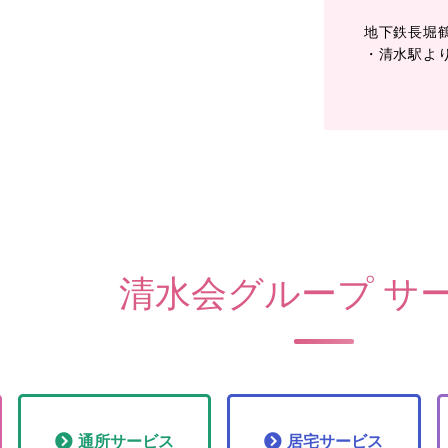
地下鉄長堀
・清水駅よ
清水会グループ サ
通所
サービス
居宅
サービス