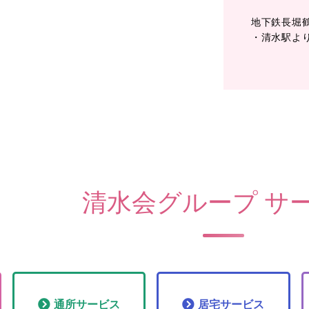
地下鉄長堀
・清水駅よ
清水会グループ サ
通所
サービス
居宅
サービス