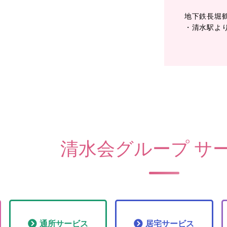
地下鉄長堀
・清水駅よ
清水会グループ サ
通所
サービス
居宅
サービス