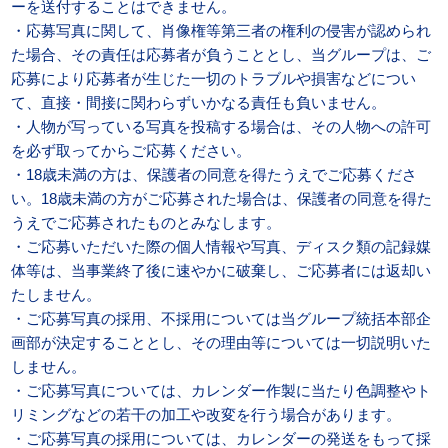
ーを送付することはできません。
・応募写真に関して、肖像権等第三者の権利の侵害が認められ
た場合、その責任は応募者が負うこととし、当グループは、ご
応募により応募者が生じた一切のトラブルや損害などについ
て、直接・間接に関わらずいかなる責任も負いません。
・人物が写っている写真を投稿する場合は、その人物への許可
を必ず取ってからご応募ください。
・18歳未満の方は、保護者の同意を得たうえでご応募くださ
い。18歳未満の方がご応募された場合は、保護者の同意を得た
うえでご応募されたものとみなします。
・ご応募いただいた際の個人情報や写真、ディスク類の記録媒
体等は、当事業終了後に速やかに破棄し、ご応募者には返却い
たしません。
・ご応募写真の採用、不採用については当グループ統括本部企
画部が決定することとし、その理由等については一切説明いた
しません。
・ご応募写真については、カレンダー作製に当たり色調整やト
リミングなどの若干の加工や改変を行う場合があります。
・ご応募写真の採用については、カレンダーの発送をもって採